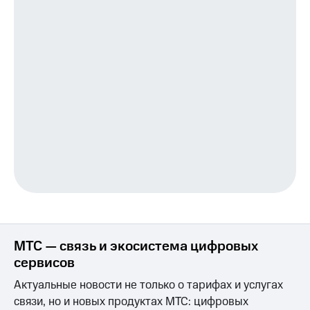
Услуги
149 ₽/
мес
Акции
МТС
Домашний
Premium
интернет
Подписка
Домашнее
на гигабайты
ТВ
интернета,
фильмы,
Спутниковое
музыка
ТВ
и многое
другое
Домашний
Семейная
телефон
группа
Перейти
Скидка
в МТС
на тарифы,
МТС — связь и экосистема цифровых
со своим
общие
номером
сервисов
подписки
и услуги,
Актуальные новости не только о тарифах и услугах
Поддержка
доступ
связи, но и новых продуктах МТС: цифровых
к геолокации