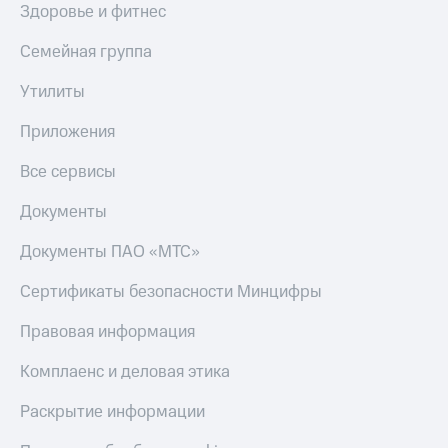
Здоровье и фитнес
Пополнить
номер
Семейная группа
другого
оператора
Утилиты
Оплата
Приложения
интернета
и
ТВ
Все сервисы
Переводы
Документы
с
телефона
Документы ПАО «МТС»
на карту
Сертификаты безопасности Минцифры
МТС Pay
Правовая информация
Оплата
по QR-
Комплаенс и деловая этика
коду
за границей
Раскрытие информации
тернет-магазин