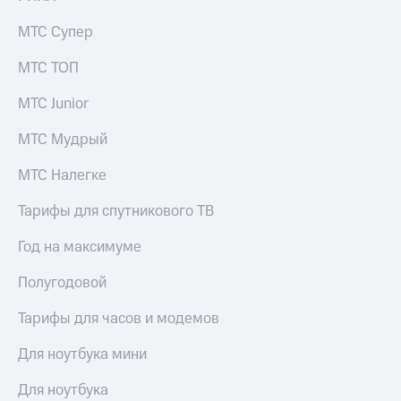
Live
и не
только
МТС Супер
Гудок
Безопасность
МТС ТОП
Мой
МТС
Финансы
МТС Junior
Все
Детям
МТС Мудрый
приложения
и родителям
МТС Налегке
Инвестиции
Здоровье
и фитнес
Получайте
Тарифы для спутникового ТВ
доход
Приложения
онлайн
Год на максимуме
от МТС
Страхование
Акции
Полугодовой
Покупка
полисов
Приложения
Тарифы для часов и модемов
онлайн
КИОН
Скидка 30%
Для ноутбука мини
на связь
КИОН
Музыка
Для ноутбука
С картой