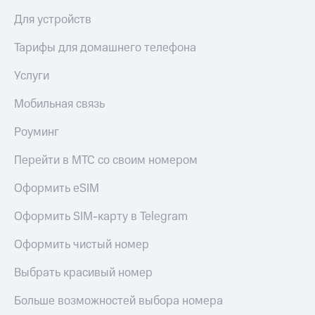
МТС
КИОН
Для устройств
Деньги
Строки
МТС
Тарифы для домашнего телефона
Накопления
Live
Услуги
Откладывайте
Гудок
деньги
и получайте
Мобильная связь
Мой
доход 15%
МТС
Акции
Роуминг
Условия
Все
пополнения
Перейти в МТС со своим номером
приложения
Финансы
Скидка
Оформить eSIM
Инвестиции
30%
на связь
Получайте
Оформить SIM-карту в Telegram
доход
онлайн
Тарифы
Оформить чистый номер
Страхование
RED,
РИИЛ
Выбрать красивый номер
Покупка
и МТС Супер
полисов
дешевле
Больше возможностей выбора номера
онлайн
при оплате