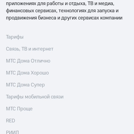
висы и подписки
Сертификаты
приложениях для работы и отдыха, ТВ и медиа,
МТС
безопасности
финансовых сервисах, технологиях для запуска и
Premium
продвижения бизнеса и других сервисах компании
Всё
Подписка
под
на гигабайты
рукой
интернета,
Тарифы
в Мой МТС
фильмы,
музыка
Связь, ТВ и интернет
Посмотрите,
и многое
что
другое
МТС Дома Отлично
полезного
Семейная
есть
группа
МТС Дома Хорошо
в нашем
приложении
Скидка
МТС Дома Супер
на тарифы,
КИОН
общие
Тарифы мобильной связи
подписки
КИОН
и услуги,
Музыка
МТС Проще
доступ
к геолокации
КИОН
Кино,
RED
Строки
музыка,
книги
РИИЛ