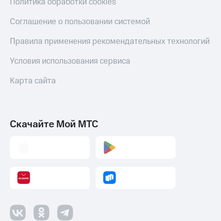
Политика обработки cookies
Смартфоны
Соглашение о пользовании системой
Наушники
и
Правила применения рекомендательных технологий
колонки
Умные
Условия использования сервиса
часы
и
Карта сайта
трекеры
Умный
дом
Скачайте Мой МТС
Планшеты
Акции
и
скидки
Все
товары