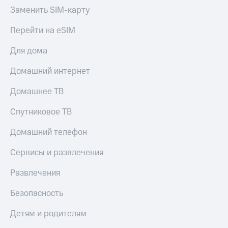
Скидка 30%
с карты
Заменить SIM-карту
на связь
МТС Деньги
Перейти на eSIM
С картой
Обзоры
МТС
товаров
Для дома
Деньги
МТС
Скидки
Домашний интернет
Накопления
до 40%
на смартфоны
Домашнее ТВ
Откладывайте
деньги
при
и получайте
Спутниковое ТВ
покупке
доход 15%
со связью
Платежи
Домашний телефон
МТС
и
переводы
Сервисы и развлечения
Пополнить
Развлечения
номер
МТС
Безопасность
Настройки
Детям и родителям
автоплатежа