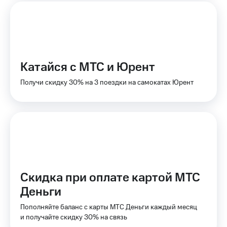
доступ
висы и подписки
к геолокации
МТС
Сертификаты
Premium
безопасности
Подписка
Катайся с МТС и Юрент
Всё
на гигабайты
интернета,
под
Получи скидку 30% на 3 поездки на самокатах Юрент
фильмы,
рукой
музыка
в Мой МТС
и многое
другое
Посмотрите,
что
Семейная
полезного
группа
есть
в нашем
Скидка
приложении
на тарифы,
Скидка при оплате картой МТС
общие
КИОН
Деньги
подписки
и услуги,
КИОН
Пополняйте баланс с карты МТС Деньги каждый месяц
доступ
Музыка
и получайте скидку 30% на связь
к геолокации