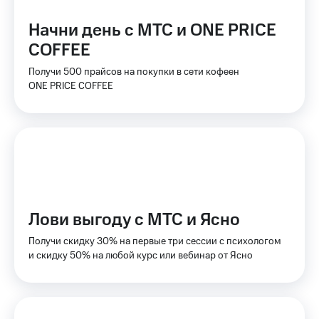
Тарифы
Покупка
Начни день с МТС и ONE PRICE
RED,
полисов
РИИЛ
COFFEE
онлайн
и МТС Супер
дешевле
Получи 500 прайсов на покупки в сети кофеен
Скидка 30%
при оплате
ONE PRICE COFFEE
на связь
с карты
МТС Деньги
С картой
МТС
Обзоры
Деньги
товаров
МТС
Скидки
Накопления
до 40%
Откладывайте
на смартфоны
Лови выгоду с МТС и Ясно
деньги
и получайте
при
Получи скидку 30% на первые три сессии с психологом
доход 15%
покупке
и скидку 50% на любой курс или вебинар от Ясно
со связью
Платежи
МТС
и
переводы