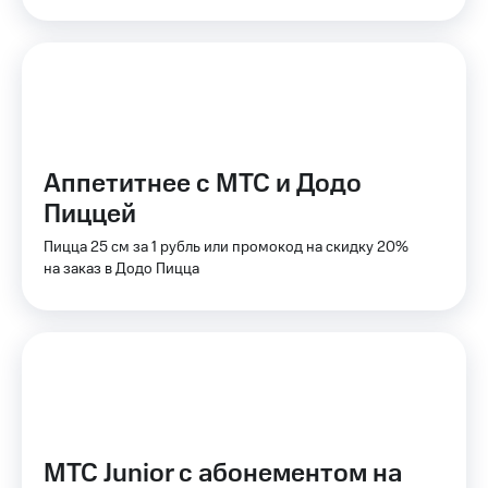
КИОН
Кино,
Строки
музыка,
книги
Live
и не
только
Гудок
Безопасность
Мой
Аппетитнее с МТС и Додо
МТС
Финансы
Пиццей
Все
Детям
приложения
и родителям
Пицца 25 см за 1 рубль или промокод на скидку 20%
на заказ в Додо Пицца
Инвестиции
Здоровье
и фитнес
Получайте
доход
Приложения
онлайн
от МТС
Страхование
Акции
Покупка
Приложения
полисов
МТС Junior с абонементом на
КИОН
онлайн