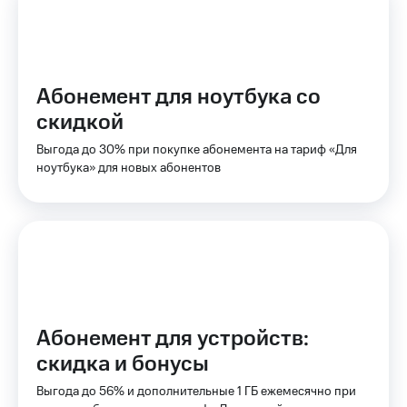
на связь
Роуминг
Тарифы
RED,
Семейная
РИИЛ
Абонемент для ноутбука со
группа
и МТС
скидкой
Супер
Заказать
дешевле
Выгода до 30% при покупке абонемента на тариф «Для
SIM-
при
ноутбука» для новых абонентов
карту
оплате
с карты
Оформить
МТС
eSIM
Деньги
SIM-
Выберите
карта
и подключите
для
ТВ
иностранцев
с выгодным
тарифом
Абонемент для устройств:
Оформить
скидка и бонусы
чистый
Тарифы
номер
Выгода до 56% и дополнительные 1 ГБ ежемесячно при