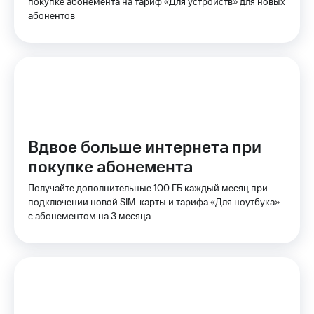
Интернет,
покупке абонемента на тариф «Для устройств» для новых
Выбрать
ТВ и телефон
красивый
абонентов
для дома
номер
Заменить
Услуги
SIM-
карту
Личный
кабинет
Перейти
интернета
на
и
eSIM
Вдвое больше интернета при
ТВ
Личный
покупке абонемента
Для дома
кабинет
Выберите
спутникового
Получайте дополнительные 100 ГБ каждый месяц при
и подключите
ТВ
подключении новой SIM-карты и тарифа «Для ноутбука»
ТВ
Скачать
с выгодным
с абонементом на 3 месяца
приложение
тарифом
Мой
МТС
Акции
Тарифы
Интернет,
ТВ и телефон
Видеонаблюдение
для дома