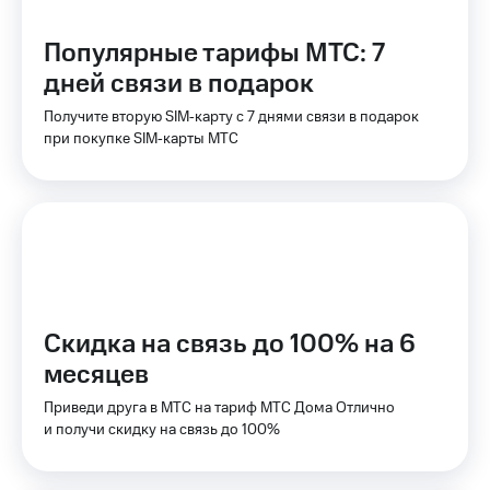
для дома
Популярные тарифы МТС: 7
Услуги
149 ₽/
мес
дней связи в подарок
Акции
Получите вторую SIM‑карту с 7 днями связи в подарок
МТС
Домашний
Premium
при покупке SIM‑карты МТС
интернет
Подписка
Домашнее
на гигабайты
ТВ
интернета,
фильмы,
Спутниковое
музыка
ТВ
и многое
другое
Домашний
Скидка на связь до 100% на 6
телефон
Семейная
группа
месяцев
Перейти
в МТС
Скидка
Приведи друга в МТС на тариф МТС Дома Отлично
со своим
на тарифы,
и получи скидку на связь до 100%
номером
общие
подписки
Поддержка
и услуги,