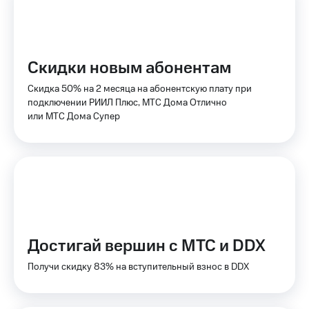
Пополнить
номер
МТС
Настройки
Скидки новым абонентам
автоплатежа
Скидка 50% на 2 месяца на абонентскую плату при
Пополнить
подключении РИИЛ Плюс, МТС Дома Отлично
номер
или МТС Дома Супер
другого
оператора
Оплата
интернета
и
ТВ
Переводы
Достигай вершин с МТС и DDX
с
телефона
Получи скидку 83% на вступительный взнос в DDX
на карту
МТС Pay