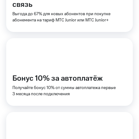
связь
КИОН
Скидка 30%
Выгода до 67% для новых абонентов при покупке
Музыка
на связь
абонемента на тариф МТС Junior или МТС Junior+
КИОН
С картой
Строки
МТС
Деньги
Live
МТС
Гудок
Накопления
Мой
Откладывайте
МТС
деньги
Бонус 10% за автоплатёж
и получайте
Все
доход 15%
Получайте бонус 10% от суммы автоплатежа первые
приложения
3 месяца после подключения
Акции
Финансы
Инвестиции
Условия
пополнения
Получайте
доход
Скидка
онлайн
30%
на связь
Страхование