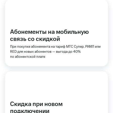
Оплата
по QR-
коду
за границей
тернет-магазин
Абонементы на мобильную
Смартфоны
связь со скидкой
Наушники
При покупке абонемента на тариф МТС Супер, РИИЛ или
и
RED для новых абонентов — выгода до 40%
колонки
по абонентской плате
Умные
часы
и
трекеры
Умный
дом
Планшеты
Скидка при новом
подключении
Акции