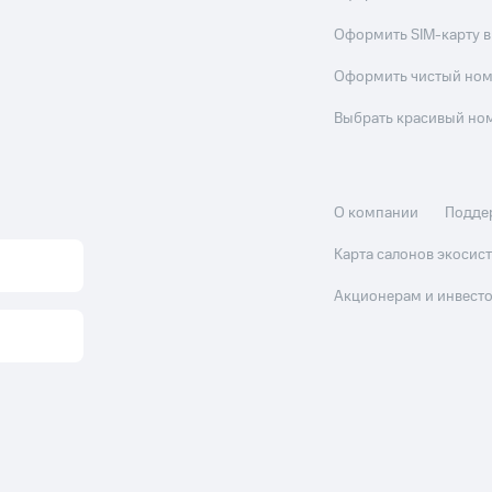
Оформить SIM-карту в
Оформить чистый но
Выбрать красивый но
О компании
Подде
Карта салонов экоси
Акционерам и инвест