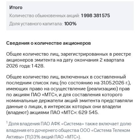
Раскрытие
информации
Итого
Информация
Количество обыкновенных акций:
1 998 381 575
акционерам
Доля уставного капитала:
100%
Документы
ПАО
"МТС"
Собрания
Сведения о количестве акционеров
акционеров
Общее количество лиц, зарегистрированных в реестре
Личный
акционеров эмитента на дату окончания 2 квартала
кабинет
2026 года: 1 428.
акционера
Акционерный
Общее количество лиц, включенных в составленный
капитал
последним список лиц (по состоянию на 31.05.2026 г.),
Контроль
имеющих право на осуществление (реализацию) прав
и
по акциям ПАО «МТС», и для составления которого
аудит
номинальные держатели акций эмитента представляли
Рынок
данные о лицах, в интересах которых они владели
акций
(владеют) акциями ПАО «МТС»: 629 545.
Описание
1
Доля владения ПАО АФК «Система» также включает долю
Программа
владения его дочернего общества ООО «Система Телеком
приобретения
Активы» (11,03% акций ПАО «МТС»).
Порядок