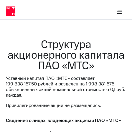
О
сторам и акционерам
Комплаенс и деловая этика
Устойчивое развитие
Медиа-центр
О МТС
О МТС
На главную
компании
О
компании
Стратегия
Стратегия
Карьера
Структура
в МТС
Карьера
в МТС
акционерного капитала
Пресс-
релизы
История
ПАО «МТС»
компании
МТС
о технологиях
Руководство
Уставный капитал ПАО «МТС» составляет
региона
199 838 157,50
рублей и разделен на
1 998 381 575
обыкновенных акций номинальной стоимостью 0,1 руб.
Правовая
каждая.
информация
Привилегированные акции не размещались.
Контакты
Медиа-центр
Сведения о лицах, владеющих акциями ПАО «МТС»
Пресс-
релизы