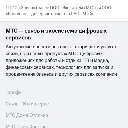
выкупа
2
ООО «Эрион» (ранее ООО «Экосистема МТС») и ООО
акций
«Бастион» — дочерние общества ПАО «МТС».
Дивиденды
Рынок
облигаций
МТС — связь и экосистема цифровых
Описание
сервисов
Еврооблигации-2023
Актуальные новости не только о тарифах и услугах
Уведомление
о
связи, но и новых продуктах МТС: цифровых
погашении
приложениях для работы и отдыха, ТВ и медиа,
именных
финансовых сервисах, технологиях для запуска и
облигаций
продвижения бизнеса и других сервисах компании
Другое
Регистратор
Реквизиты
Тарифы
Контакты
йчивое развитие
Связь, ТВ и интернет
и деловая этика
На главную
МТС Дома Отлично
МТС Дома Хорошо