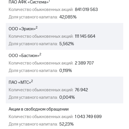
1
ПАО АФК «Система»
МТС
Количество обыкновенных акций:
841 019 563
о технологиях
Доля уставного капитала:
42,085%
Достижения
2
ООО «Эрион»
Количество обыкновенных акций:
111 145 664
Интервью
Доля уставного капитала:
5,562%
Финансовая
отчетность
2
ООО «Бастион»
Количество обыкновенных акций:
2 389 707
Контакты
Доля уставного капитала:
0,119%
Новости
в
2
ПАО «МТС»
регионе
Количество обыкновенных акций:
76 942
Доля уставного капитала:
0,004%
м и акционерам
Корпоративное
управление
Акции в свободном обращении
Количество обыкновенных акций:
1 043 749 699
Корпоративный
Доля уставного капитала:
52,23%
секретарь