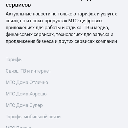
Раскрытие
сервисов
информации
Информация
Актуальные новости не только о тарифах и услугах
акционерам
связи, но и новых продуктах МТС: цифровых
Документы
приложениях для работы и отдыха, ТВ и медиа,
ПАО
"МТС"
финансовых сервисах, технологиях для запуска и
Собрания
продвижения бизнеса и других сервисах компании
акционеров
Личный
кабинет
Тарифы
акционера
Акционерный
Связь, ТВ и интернет
капитал
Контроль
МТС Дома Отлично
и
аудит
Рынок
МТС Дома Хорошо
акций
МТС Дома Супер
Описание
Программа
Тарифы мобильной связи
приобретения
Порядок