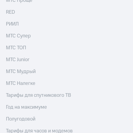
МТС Проще
выкупа
акций
RED
Дивиденды
Рынок
РИИЛ
облигаций
МТС Супер
Описание
Еврооблигации-2023
МТС ТОП
Уведомление
о
МТС Junior
погашении
именных
МТС Мудрый
облигаций
Другое
МТС Налегке
Регистратор
Реквизиты
Тарифы для спутникового ТВ
Контакты
йчивое развитие
Год на максимуме
и деловая этика
На главную
Полугодовой
Тарифы для часов и модемов