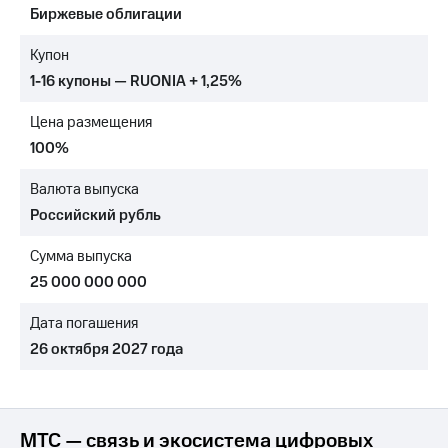
Биржевые облигации
МТС
о технологиях
Купон
1-16 купоны — RUONIA + 1,25%
Достижения
Цена размещения
Интервью
100%
Финансовая
отчетность
Валюта выпуска
Российский рубль
Контакты
Сумма выпуска
Новости
в
25 000 000 000
регионе
Дата погашения
м и акционерам
26 октября 2027 года
Корпоративное
управление
Корпоративный
секретарь
МТС — связь и экосистема цифровых