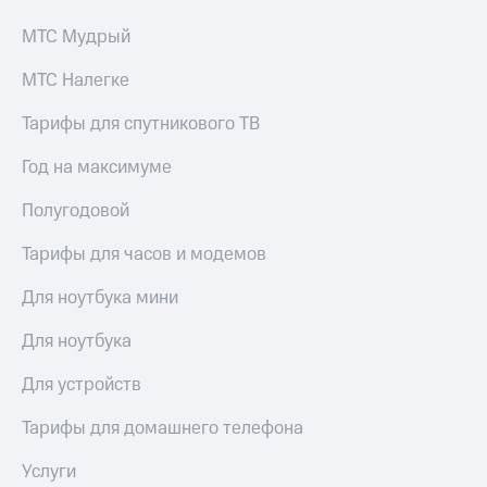
висы и подписки
Сертификаты
МТС
безопасности
МТС Мудрый
Premium
Всё
МТС Налегке
Подписка
под
на гигабайты
рукой
Тарифы для спутникового ТВ
интернета,
в Мой МТС
фильмы,
Год на максимуме
музыка
Посмотрите,
и многое
что
другое
Полугодовой
полезного
Семейная
есть
группа
Тарифы для часов и модемов
в нашем
приложении
Скидка
Для ноутбука мини
на тарифы,
КИОН
общие
Для ноутбука
подписки
КИОН
и услуги,
Для устройств
Музыка
доступ
к геолокации
Тарифы для домашнего телефона
КИОН
Кино,
Строки
музыка,
Услуги
книги