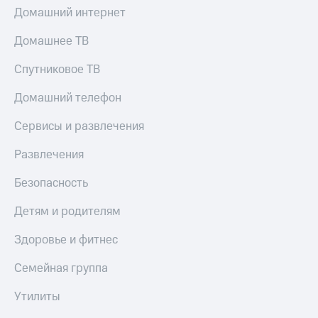
МТС
Домашний интернет
КИОН
Деньги
Строки
МТС
Домашнее ТВ
Накопления
Live
Спутниковое ТВ
Откладывайте
Гудок
деньги
Домашний телефон
и получайте
Мой
доход 15%
МТС
Сервисы и развлечения
Акции
Условия
Все
Развлечения
пополнения
приложения
Финансы
Безопасность
Скидка
Инвестиции
30%
Детям и родителям
на связь
Получайте
доход
Здоровье и фитнес
онлайн
Тарифы
Страхование
RED,
Семейная группа
РИИЛ
Покупка
и МТС Супер
Утилиты
полисов
дешевле
онлайн
при оплате