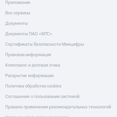
Приложения
Скидка 30%
с карты
на связь
МТС Деньги
Все сервисы
С картой
Обзоры
МТС
товаров
Документы
Деньги
МТС
Скидки
Документы ПАО «МТС»
Накопления
до 40%
на смартфоны
Сертификаты безопасности Минцифры
Откладывайте
деньги
при
Правовая информация
и получайте
покупке
доход 15%
со связью
Комплаенс и деловая этика
Платежи
МТС
и
Раскрытие информации
переводы
Политика обработки cookies
Пополнить
номер
Соглашение о пользовании системой
МТС
Настройки
Правила применения рекомендательных технологий
автоплатежа