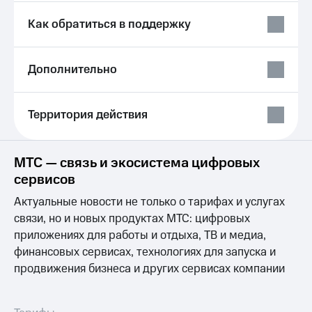
Выбрать
ТВ и телефон
красивый
для дома
Как обратиться в поддержку
номер
Услуги
Заменить
Дополнительно
SIM-
Личный
карту
кабинет
интернета
Перейти
и
Территория действия
на
ТВ
eSIM
Личный
кабинет
МТС — связь и экосистема цифровых
Для дома
спутникового
Выберите
ТВ
сервисов
и подключите
Скачать
Актуальные новости не только о тарифах и услугах
ТВ
приложение
с выгодным
Мой
связи, но и новых продуктах МТС: цифровых
тарифом
МТС
приложениях для работы и отдыха, ТВ и медиа,
Акции
финансовых сервисах, технологиях для запуска и
Тарифы
Интернет,
продвижения бизнеса и других сервисах компании
ТВ и телефон
Видеонаблюдение
для дома
для дома