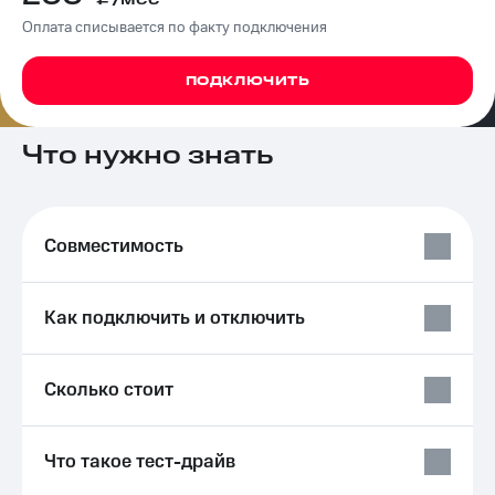
на связь
Оплата списывается по факту подключения
Роуминг
Тарифы
RED,
ПОДКЛЮЧИТЬ
Семейная
РИИЛ
группа
и МТС
Супер
Что нужно знать
Заказать
дешевле
SIM-
при
карту
оплате
с карты
Совместимость
Оформить
МТС
eSIM
Деньги
SIM-
Выберите
Как подключить и отключить
карта
и подключите
для
ТВ
иностранцев
с выгодным
Сколько стоит
тарифом
Оформить
чистый
Тарифы
номер
Что такое тест-драйв
Интернет,