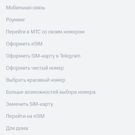
Live
и не
Мобильная связь
только
Гудок
Роуминг
Безопасность
Мой
МТС
Перейти в МТС со своим номером
Финансы
Все
Детям
Оформить eSIM
приложения
и родителям
Оформить SIM-карту в Telegram
Инвестиции
Здоровье
и фитнес
Оформить чистый номер
Получайте
доход
Приложения
Выбрать красивый номер
онлайн
от МТС
Страхование
Больше возможностей выбора номера
Акции
Покупка
Заменить SIM-карту
полисов
Приложения
онлайн
КИОН
Перейти на eSIM
Скидка 30%
на связь
КИОН
Для дома
Музыка
С картой