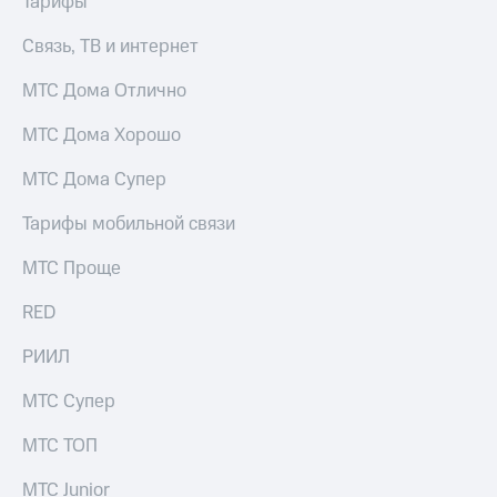
Тарифы
Услуги
149 ₽/
мес
Связь, ТВ и интернет
Акции
МТС
МТС Дома Отлично
Домашний
Premium
интернет
МТС Дома Хорошо
Подписка
Домашнее
на гигабайты
МТС Дома Супер
ТВ
интернета,
фильмы,
Тарифы мобильной связи
Спутниковое
музыка
ТВ
и многое
МТС Проще
другое
Домашний
Семейная
телефон
RED
группа
Перейти
РИИЛ
Скидка
в МТС
на тарифы,
со своим
общие
МТС Супер
номером
подписки
и услуги,
МТС ТОП
Поддержка
доступ
к геолокации
МТС Junior