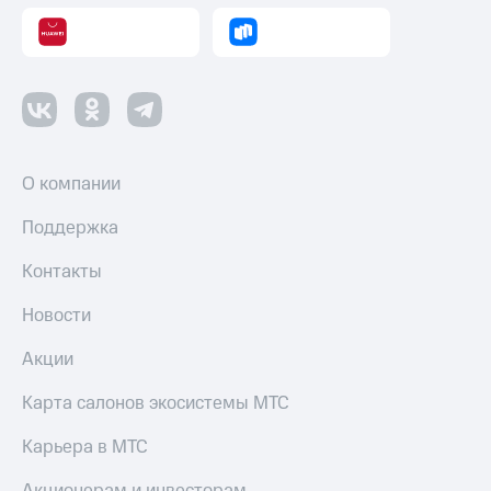
Смартфоны
Наушники
и
колонки
Умные
часы
и
О компании
трекеры
Поддержка
Умный
дом
Контакты
Планшеты
Новости
Акции
Акции
и
скидки
Карта салонов экосистемы МТС
Все
Карьера в МТС
товары