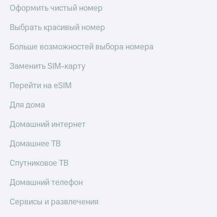
МТС
Оформить чистый номер
КИОН
Деньги
Строки
МТС
Выбрать красивый номер
Накопления
Live
Больше возможностей выбора номера
Откладывайте
Гудок
деньги
Заменить SIM-карту
и получайте
Мой
доход 15%
МТС
Перейти на eSIM
Акции
Условия
Все
Для дома
пополнения
приложения
Финансы
Домашний интернет
Скидка
Инвестиции
30%
Домашнее ТВ
на связь
Получайте
доход
Спутниковое ТВ
онлайн
Тарифы
Страхование
RED,
Домашний телефон
РИИЛ
Покупка
и МТС Супер
Сервисы и развлечения
полисов
дешевле
онлайн
при оплате