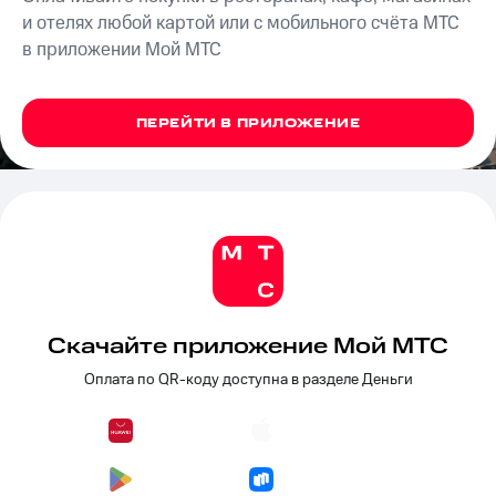
на связь
и отелях любой картой или с мобильного счёта МТС
в приложении Мой МТС
Роуминг
Тарифы
RED,
Семейная
РИИЛ
группа
и МТС
ПЕРЕЙТИ В ПРИЛОЖЕНИЕ
Супер
Заказать
дешевле
SIM-
при
карту
оплате
с карты
Оформить
МТС
eSIM
Деньги
SIM-
Выберите
карта
и подключите
Скачайте приложение Мой МТС
для
ТВ
иностранцев
с выгодным
Оплата по QR-коду доступна в разделе Деньги
тарифом
Оформить
чистый
Тарифы
номер
Интернет,