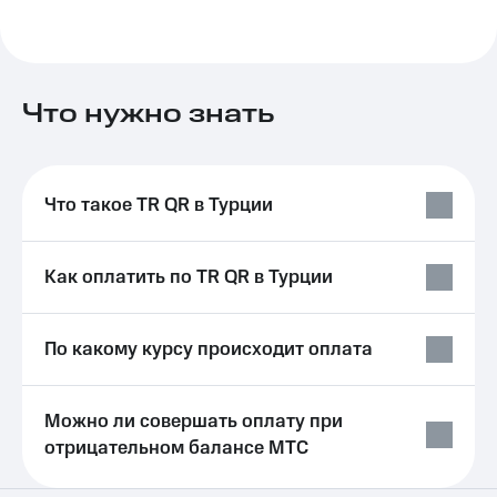
Выбрать
ТВ и телефон
красивый
для дома
номер
Услуги
Заменить
Что нужно знать
SIM-
Личный
карту
кабинет
интернета
Перейти
и
на
ТВ
Что такое TR QR в Турции
eSIM
Личный
кабинет
Для дома
спутникового
Как оплатить по TR QR в Турции
Выберите
ТВ
и подключите
Скачать
ТВ
приложение
с выгодным
Мой
По какому курсу происходит оплата
тарифом
МТС
Акции
Тарифы
Можно ли совершать оплату при
Интернет,
отрицательном балансе МТС
ТВ и телефон
Видеонаблюдение
для дома
для дома