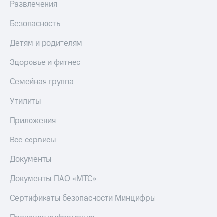
Развлечения
Скидка 30%
с карты
на связь
МТС Деньги
Безопасность
С картой
Обзоры
МТС
товаров
Детям и родителям
Деньги
МТС
Скидки
Здоровье и фитнес
Накопления
до 40%
на смартфоны
Семейная группа
Откладывайте
деньги
при
Утилиты
и получайте
покупке
доход 15%
со связью
Приложения
Платежи
МТС
и
Все сервисы
переводы
Документы
Пополнить
номер
Документы ПАО «МТС»
МТС
Сертификаты безопасности Минцифры
Настройки
автоплатежа