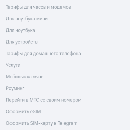
Live
и не
Тарифы для часов и модемов
только
Гудок
Для ноутбука мини
Безопасность
Мой
МТС
Для ноутбука
Финансы
Все
Детям
Для устройств
приложения
и родителям
Тарифы для домашнего телефона
Инвестиции
Здоровье
и фитнес
Услуги
Получайте
доход
Приложения
Мобильная связь
онлайн
от МТС
Страхование
Роуминг
Акции
Покупка
Перейти в МТС со своим номером
полисов
Приложения
онлайн
КИОН
Оформить eSIM
Скидка 30%
на связь
КИОН
Оформить SIM-карту в Telegram
Музыка
С картой