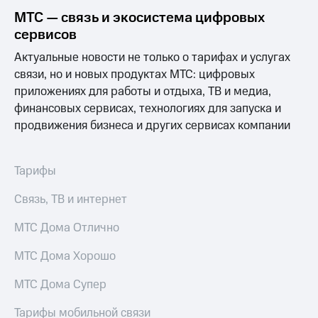
Услуги
149 ₽/
МТС — связь и экосистема цифровых
мес
сервисов
Акции
МТС
Актуальные новости не только о тарифах и услугах
Домашний
Premium
связи, но и новых продуктах МТС: цифровых
интернет
приложениях для работы и отдыха, ТВ и медиа,
Подписка
Домашнее
на гигабайты
финансовых сервисах, технологиях для запуска и
ТВ
интернета,
продвижения бизнеса и других сервисах компании
фильмы,
Спутниковое
музыка
ТВ
и многое
Тарифы
другое
Домашний
Семейная
телефон
Связь, ТВ и интернет
группа
Перейти
МТС Дома Отлично
Скидка
в МТС
на тарифы,
со своим
МТС Дома Хорошо
общие
номером
подписки
и услуги,
МТС Дома Супер
Поддержка
доступ
к геолокации
Тарифы мобильной связи