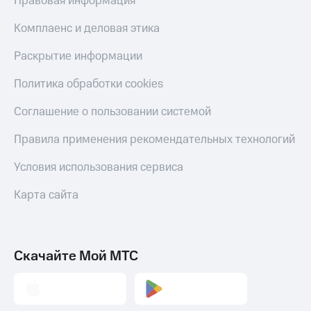
Правовая информация
Пополнить
номер
Комплаенс и деловая этика
другого
оператора
Раскрытие информации
Оплата
Политика обработки cookies
интернета
и
Соглашение о пользовании системой
ТВ
Правила применения рекомендательных технологий
Переводы
с
Условия использования сервиса
телефона
на карту
Карта сайта
МТС Pay
Оплата
по QR-
Скачайте Мой МТС
коду
за границей
тернет-магазин